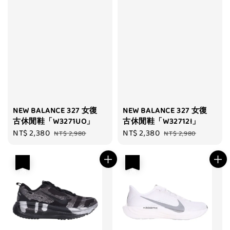
NEW BALANCE 327 女復
NEW BALANCE 327 女復
古休閒鞋「W3271UO」
古休閒鞋「W32712I」
Sale
NT$ 2,380
Regular
Sale
NT$ 2,380
Regular
NT$ 2,980
NT$ 2,980
price
price
price
price
優惠
優惠