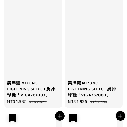
美津濃 MIZUNO
美津濃 MIZUNO
LIGHTNING SELECT 男排
LIGHTNING SELECT 男排
球鞋「V1GA267083」
球鞋「V1GA267080」
Sale
NT$ 1,935
Regular
Sale
NT$ 1,935
Regular
NT$ 2,580
NT$ 2,580
price
price
price
price
優惠
優惠