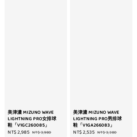
美津濃 MIZUNO WAVE
美津濃 MIZUNO WAVE
LIGHTNING PRO女排球
LIGHTNING PRO男排球
鞋「V1GC260085」
鞋「V1GA266083」
Sale
NT$ 2,985
Regular
Sale
NT$ 2,535
Regular
NT$ 3,980
NT$ 3,380