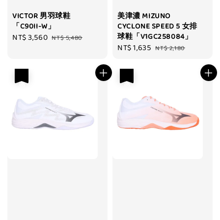
VICTOR 男羽球鞋
美津濃 MIZUNO
「C90II-W」
CYCLONE SPEED 5 女排
球鞋「V1GC258084」
Sale
NT$ 3,560
Regular
NT$ 5,480
Sale
NT$ 1,635
Regular
price
price
NT$ 2,180
price
price
優惠
優惠