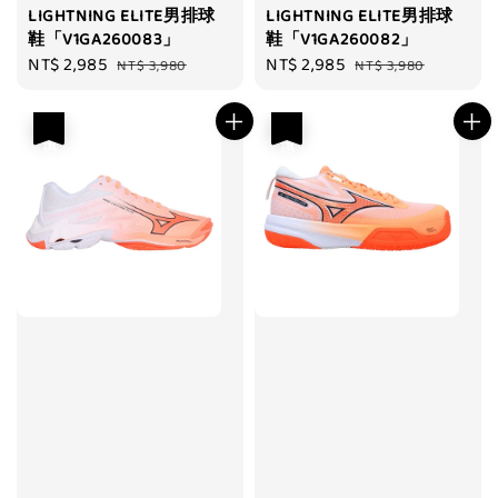
LIGHTNING ELITE男排球
LIGHTNING ELITE男排球
鞋「V1GA260083」
鞋「V1GA260082」
Sale
NT$ 2,985
Regular
Sale
NT$ 2,985
Regular
NT$ 3,980
NT$ 3,980
price
price
price
price
優惠
優惠