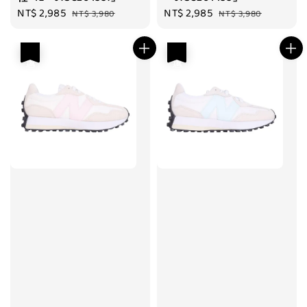
Sale
NT$ 2,985
Regular
Sale
NT$ 2,985
Regular
NT$ 3,980
NT$ 3,980
price
price
price
price
優惠
優惠