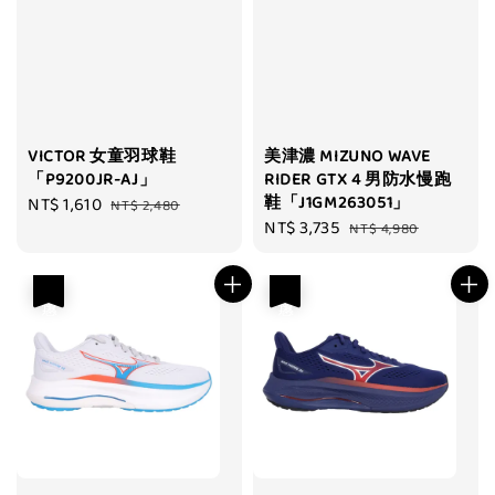
VICTOR 女童羽球鞋
美津濃 MIZUNO WAVE
「P9200JR-AJ」
RIDER GTX 4 男防水慢跑
鞋「J1GM263051」
Sale
NT$ 1,610
Regular
NT$ 2,480
Sale
NT$ 3,735
Regular
price
price
NT$ 4,980
price
price
優惠
優惠