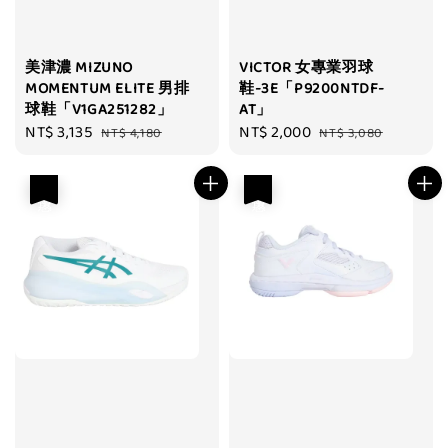
美津濃 MIZUNO
VICTOR 女專業羽球
MOMENTUM ELITE 男排
鞋-3E「P9200NTDF-
球鞋「V1GA251282」
AT」
Sale
NT$ 3,135
Regular
Sale
NT$ 2,000
Regular
NT$ 4,180
NT$ 3,080
price
price
price
price
優惠
優惠