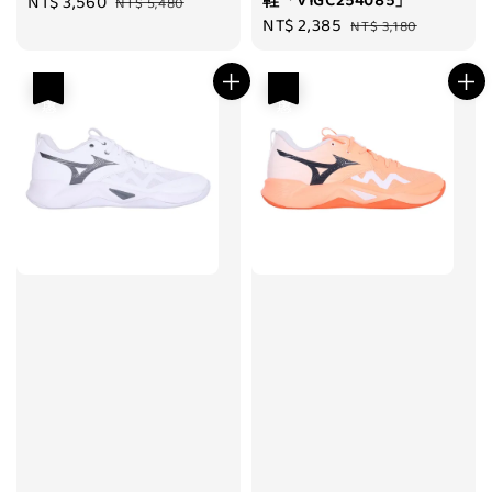
鞋「V1GC254085」
Sale
NT$ 3,560
Regular
NT$ 5,480
Sale
NT$ 2,385
Regular
price
price
NT$ 3,180
price
price
優惠
優惠