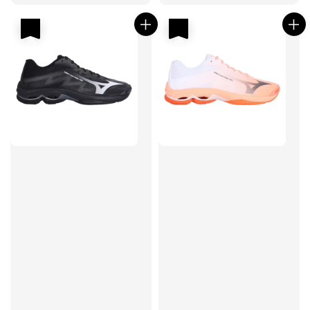
price
price
price
price
優惠
優惠