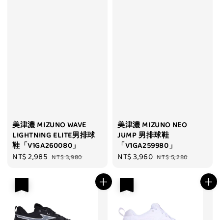
美津濃 MIZUNO WAVE
美津濃 MIZUNO NEO
LIGHTNING ELITE男排球
JUMP 男排球鞋
鞋「V1GA260080」
「V1GA259980」
Sale
NT$ 2,985
Regular
Sale
NT$ 3,960
Regular
NT$ 3,980
NT$ 5,280
price
price
price
price
優惠
優惠