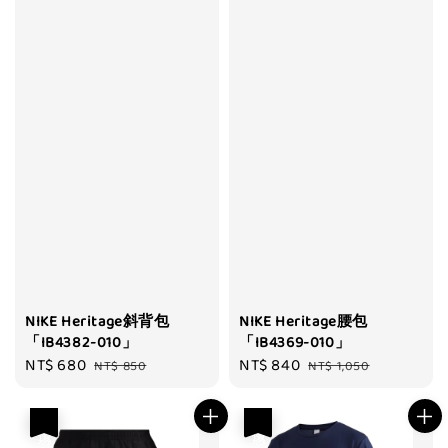
NIKE Heritage斜背包
NIKE Heritage腰包
「IB4382-010」
「IB4369-010」
Sale
NT$ 680
Regular
Sale
NT$ 840
Regular
NT$ 850
NT$ 1,050
price
price
price
price
優惠
優惠