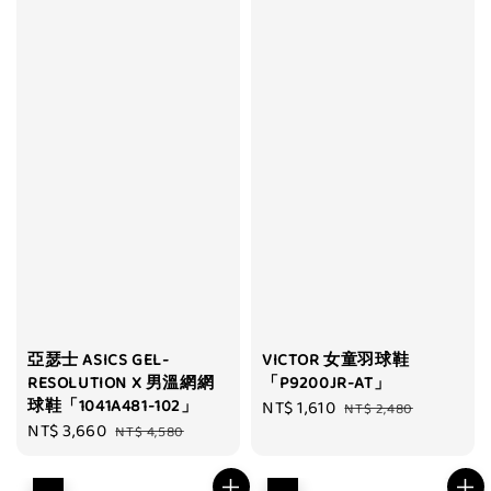
亞瑟士 ASICS GEL-
VICTOR 女童羽球鞋
RESOLUTION X 男溫網網
「P9200JR-AT」
球鞋「1041A481-102」
Sale
NT$ 1,610
Regular
NT$ 2,480
Sale
NT$ 3,660
Regular
NT$ 4,580
price
price
price
price
優惠
優惠