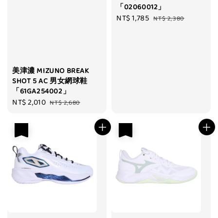
「02060012」
Sale
NT$ 1,785
Regular
NT$ 2,380
price
price
美津濃 MIZUNO BREAK
SHOT 5 AC 男女網球鞋
「61GA254002」
Sale
NT$ 2,010
Regular
NT$ 2,680
price
price
優惠
優惠