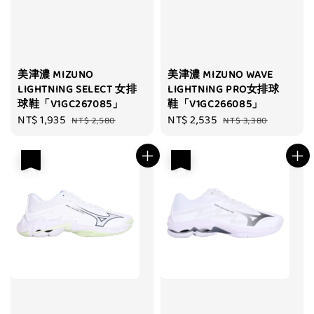
美津濃 MIZUNO
美津濃 MIZUNO WAVE
LIGHTNING SELECT 女排
LIGHTNING PRO女排球
球鞋「V1GC267085」
鞋「V1GC266085」
Sale
NT$ 1,935
Regular
Sale
NT$ 2,535
Regular
NT$ 2,580
NT$ 3,380
price
price
price
price
優惠
優惠