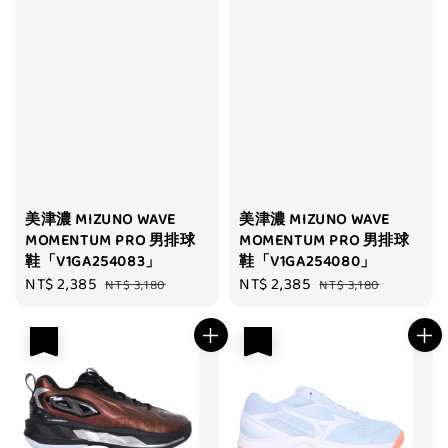
美津濃 MIZUNO WAVE
美津濃 MIZUNO WAVE
MOMENTUM PRO 男排球
MOMENTUM PRO 男排球
鞋「V1GA254083」
鞋「V1GA254080」
Sale
NT$ 2,385
Regular
Sale
NT$ 2,385
Regular
NT$ 3,180
NT$ 3,180
price
price
price
price
優惠
優惠