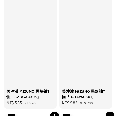
美津濃 MIZUNO 男短袖T
美津濃 MIZUNO 男短袖T
恤「32TAYA0309」
恤「32TAYA0301」
Sale
NT$ 585
Regular
Sale
NT$ 585
Regular
NT$ 780
NT$ 780
price
price
price
price