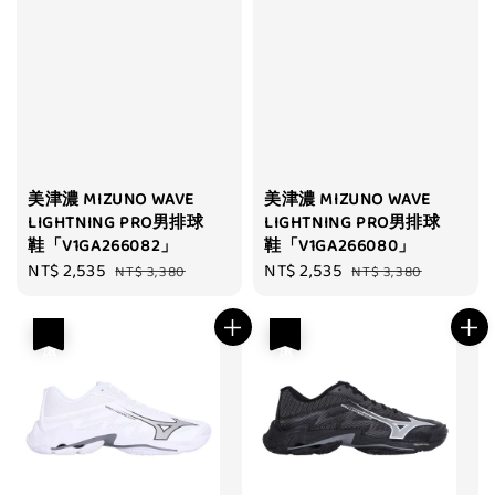
美津濃 MIZUNO WAVE
美津濃 MIZUNO WAVE
LIGHTNING PRO男排球
LIGHTNING PRO男排球
鞋「V1GA266082」
鞋「V1GA266080」
Sale
NT$ 2,535
Regular
Sale
NT$ 2,535
Regular
NT$ 3,380
NT$ 3,380
price
price
price
price
優惠
優惠