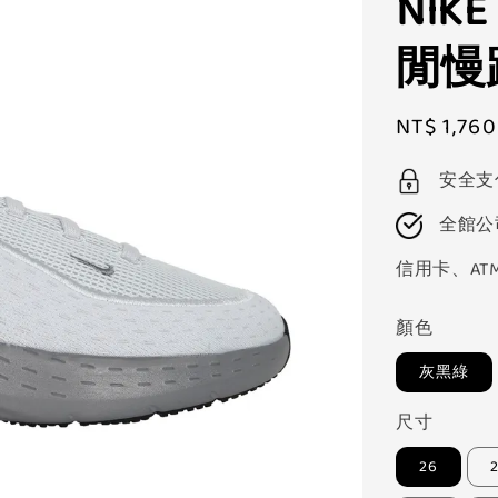
NIK
閒慢跑
Sale
NT$ 1,760
price
安全支
全館公
信用卡、AT
顏色
灰黑綠
尺寸
26