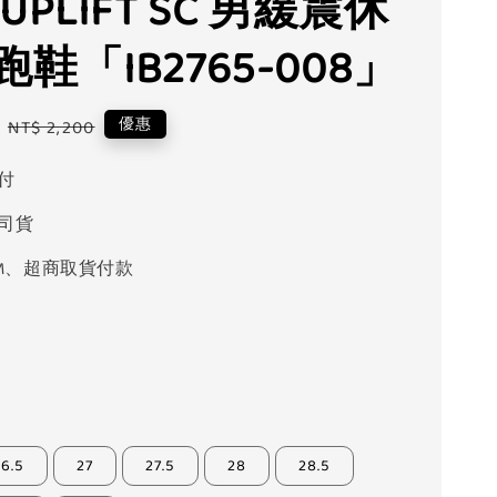
E UPLIFT SC 男緩震休
鞋「IB2765-008」
Regular
優惠
NT$ 2,200
price
付
司貨
M、超商取貨付款
26.5
27
27.5
28
28.5