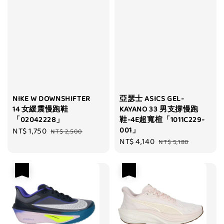
NIKE W DOWNSHIFTER
亞瑟士 ASICS GEL-
14 女緩震慢跑鞋
KAYANO 33 男支撐慢跑
「02042228」
鞋-4E超寬楦「1011C229-
001」
Sale
NT$ 1,750
Regular
NT$ 2,500
Sale
NT$ 4,140
Regular
price
price
NT$ 5,180
price
price
優惠
優惠