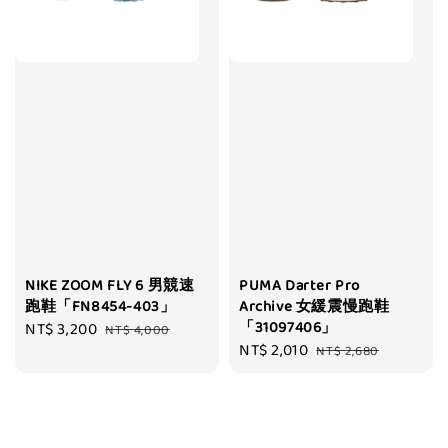
NIKE ZOOM FLY 6 男競速
PUMA Darter Pro
跑鞋「FN8454-403」
Archive 女緩震慢跑鞋
「31097406」
Sale
NT$ 3,200
Regular
NT$ 4,000
Sale
NT$ 2,010
Regular
price
price
NT$ 2,680
price
price