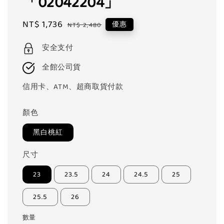
「02042204」
Sale
NT$ 1,736
Regular
優惠
NT$ 2,480
price
price
安全支付
全館公司貨
信用卡、ATM、超商取貨付款
顏色
黑白桃紅
尺寸
23
23.5
24
24.5
25
25.5
26
數量