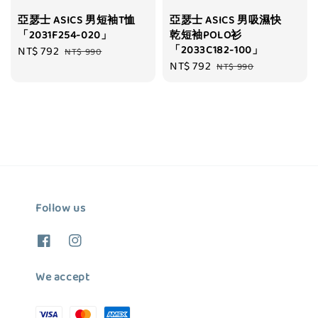
亞瑟士 ASICS 男短袖T恤
亞瑟士 ASICS 男吸濕快
「2031F254-020」
乾短袖POLO衫
「2033C182-100」
Sale
NT$ 792
Regular
NT$ 990
Sale
NT$ 792
Regular
price
price
NT$ 990
price
price
Follow us
We accept