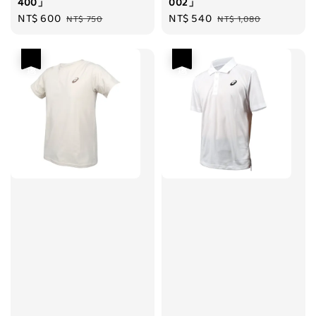
400」
002」
Sale
NT$ 600
Regular
Sale
NT$ 540
Regular
NT$ 750
NT$ 1,080
price
price
price
price
優惠
優惠