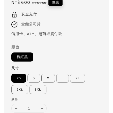
Sale
NT$ 600
Regular
優惠
NT$ 750
price
price
安全支付
全館公司貨
信用卡、ATM、超商取貨付款
顏色
粉紅黑
尺寸
XS
S
M
L
XL
2XL
3XL
數量