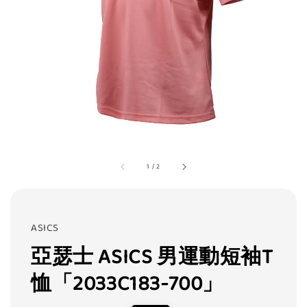
1
/
2
ASICS
亞瑟士 ASICS 男運動短袖T
恤「2033C183-700」