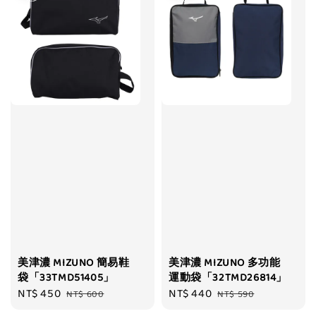
美津濃 MIZUNO 簡易鞋
美津濃 MIZUNO 多功能
袋「33TMD51405」
運動袋「32TMD26814」
Sale
NT$ 450
Regular
Sale
NT$ 440
Regular
NT$ 600
NT$ 590
price
price
price
price