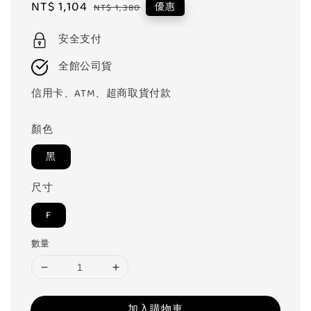
Sale
NT$ 1,104
Regular
優惠
NT$ 1,380
price
price
安全支付
全館公司貨
信用卡、ATM、超商取貨付款
顏色
黑
尺寸
F
數量
加入購物車