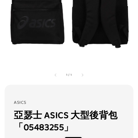
1
/
1
ASICS
亞瑟士 ASICS 大型後背包
「05483255」