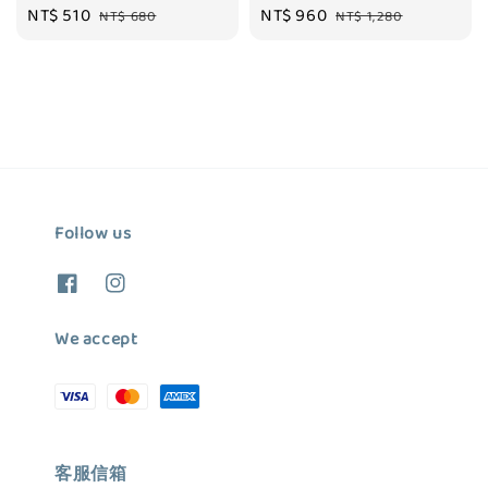
Sale
NT$ 510
Regular
Sale
NT$ 960
Regular
NT$ 680
NT$ 1,280
price
price
price
price
Follow us
We accept
客服信箱