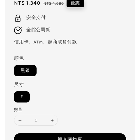
Sale
NT$ 1,340
Regular
優惠
NT$ 1,680
price
price
安全支付
全館公司貨
信用卡、ATM、超商取貨付款
顏色
黑銀
尺寸
F
數量
加入購物車