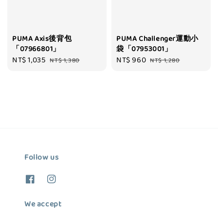
PUMA Axis後背包
PUMA Challenger運動小
「07966801」
袋「07953001」
Sale
NT$ 1,035
Regular
Sale
NT$ 960
Regular
NT$ 1,380
NT$ 1,280
price
price
price
price
Follow us
We accept