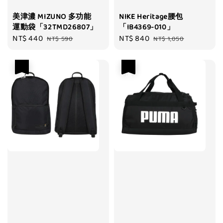
美津濃 MIZUNO 多功能
NIKE Heritage腰包
運動袋「32TMD26807」
「IB4369-010」
Sale
NT$ 440
Regular
Sale
NT$ 840
Regular
NT$ 590
NT$ 1,050
price
price
price
price
優惠
優惠