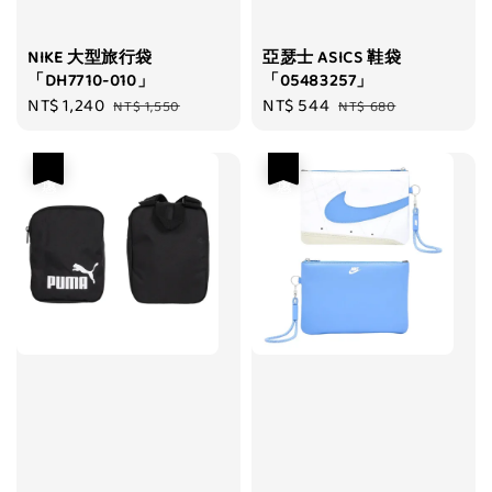
NIKE 大型旅行袋
亞瑟士 ASICS 鞋袋
「DH7710-010」
「05483257」
Sale
NT$ 1,240
Regular
Sale
NT$ 544
Regular
NT$ 1,550
NT$ 680
price
price
price
price
優惠
優惠