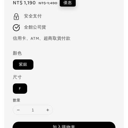
Sale
NT$ 1,190
Regular
優惠
NT$ 1,490
price
price
安全支付
全館公司貨
信用卡、ATM、超商取貨付款
顏色
紫銀
尺寸
F
數量
加入購物車