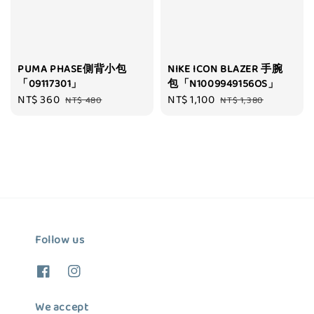
PUMA PHASE側背小包
NIKE ICON BLAZER 手腕
「09117301」
包「N1009949156OS」
Sale
NT$ 360
Regular
Sale
NT$ 1,100
Regular
NT$ 480
NT$ 1,380
price
price
price
price
Follow us
We accept