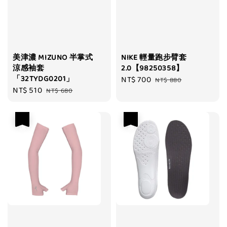
美津濃 MIZUNO 半掌式
NIKE 輕量跑步臂套
涼感袖套
2.0【98250358】
「32TYDG0201」
Sale
NT$ 700
Regular
NT$ 880
Sale
NT$ 510
Regular
NT$ 680
price
price
price
price
優惠
優惠