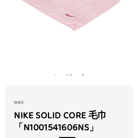
1
/
2
NIKE
NIKE SOLID CORE 毛巾
「N1001541606NS」