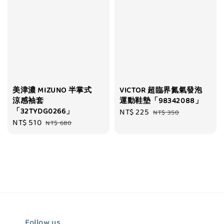
美津濃 MIZUNO 半掌式
VICTOR 超臨界氮氣發泡
涼感袖套
運動鞋墊「98342088」
「32TYDG0266」
Sale
NT$ 225
Regular
NT$ 350
Sale
NT$ 510
Regular
NT$ 680
price
price
price
price
Follow us