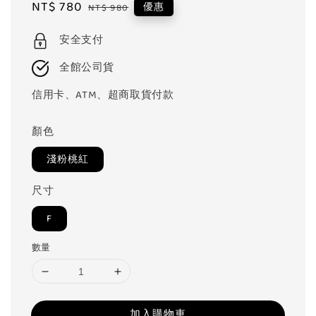
Sale
NT$ 780
Regular
優惠
NT$ 980
price
price
安全支付
全館公司貨
信用卡、ATM、超商取貨付款
顏色
淺粉桃紅
尺寸
F
數量
加入購物車