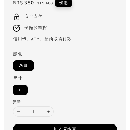
Sale
NT$ 380
Regular
優惠
NT$ 480
price
price
安全支付
全館公司貨
信用卡、ATM、超商取貨付款
顏色
灰白
尺寸
F
數量
加入購物車