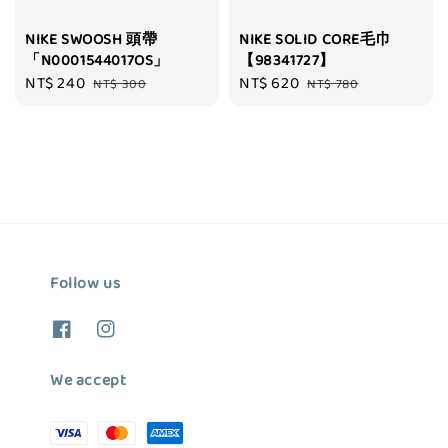
NIKE SWOOSH 頭帶
NIKE SOLID CORE毛巾
「N0001544017OS」
【98341727】
Sale
NT$ 240
Regular
Sale
NT$ 620
Regular
NT$ 300
NT$ 780
price
price
price
price
Follow us
We accept