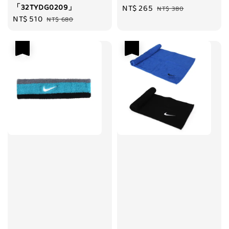
「32TYDG0209」
Sale
NT$ 265
Regular
NT$ 380
Sale
NT$ 510
Regular
NT$ 680
price
price
price
price
優惠
優惠