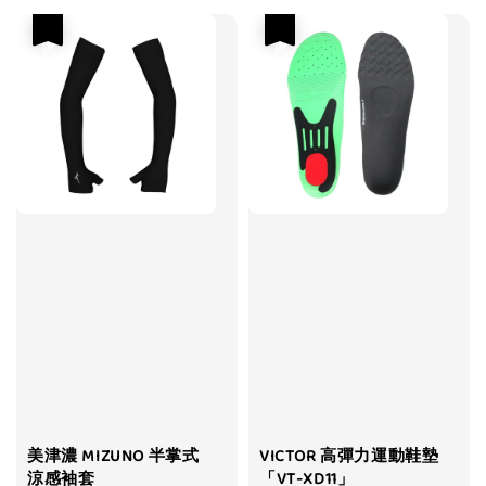
優惠
優惠
美津濃 MIZUNO 半掌式
VICTOR 高彈力運動鞋墊
涼感袖套
「VT-XD11」