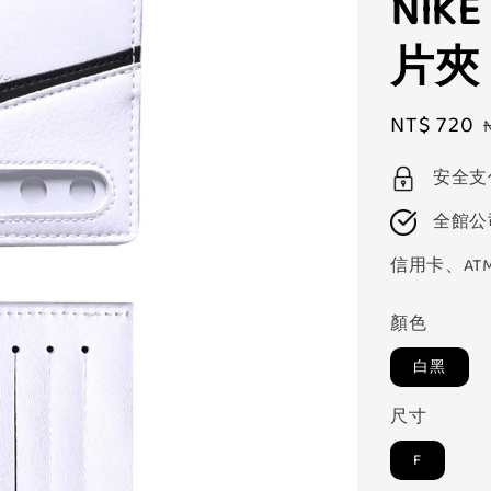
NIKE
片夾「
Sale
NT$ 720
price
安全支
全館公
信用卡、AT
顏色
白黑
尺寸
F