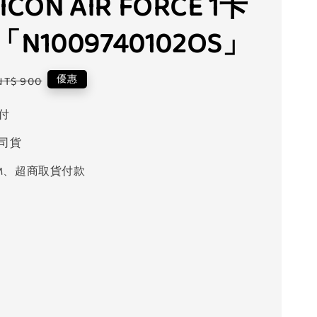
 ICON AIR FORCE 1卡
N1009740102OS」
Regular
優惠
NT$ 900
price
付
司貨
M、超商取貨付款