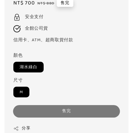
Sale
NT$ 700
Regular
售完
NT$ 880
price
price
安全支付
全館公司貨
信用卡、ATM、超商取貨付款
顏色
湖水綠白
尺寸
M
售完
分享