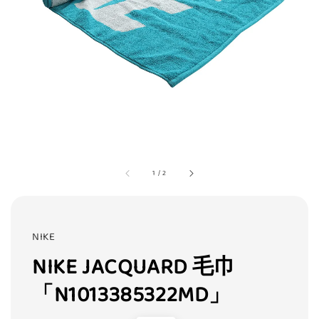
1
/
2
NIKE
NIKE JACQUARD 毛巾
「N1013385322MD」