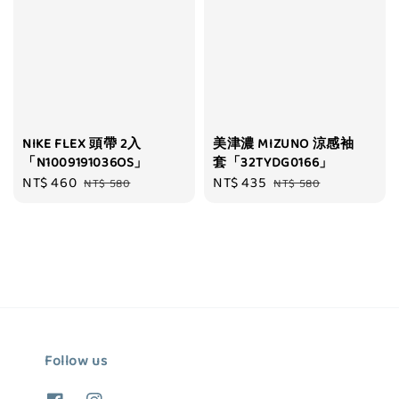
NIKE FLEX 頭帶 2入
美津濃 MIZUNO 涼感袖
「N1009191036OS」
套「32TYDG0166」
Sale
NT$ 460
Regular
Sale
NT$ 435
Regular
NT$ 580
NT$ 580
price
price
price
price
Follow us