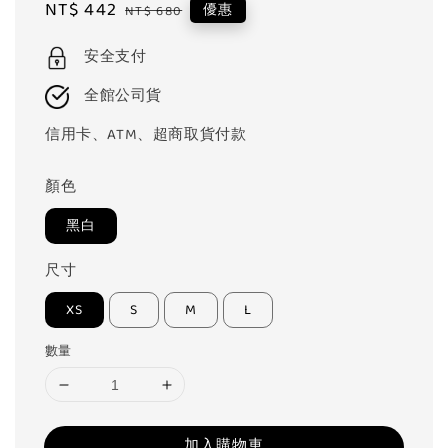
Sale
NT$ 442
Regular
優惠
NT$ 680
price
price
安全支付
全館公司貨
信用卡、ATM、超商取貨付款
顏色
黑白
尺寸
XS
S
M
L
數量
加入購物車