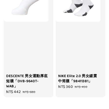
DESCENTE 男女運動厚底
NIKE Elite 2.0 男女緩震
短襪「DVB-9640T-
中筒襪「98411381」
WAB」
Sale
NT$ 360
Regular
NT$ 450
Sale
NT$ 442
Regular
NT$ 680
price
price
price
price