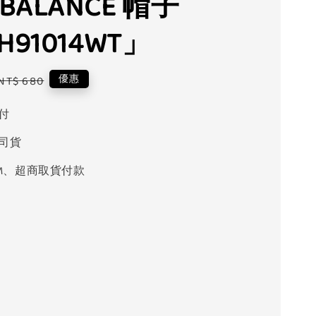
 BALANCE 帽子
H91014WT」
Regular
優惠
NT$ 680
price
付
司貨
M、超商取貨付款