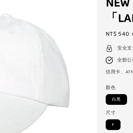
NEW
「LA
Sale
NT$ 540
price
安全支
全館公
信用卡、AT
顏色
白黑
尺寸
F